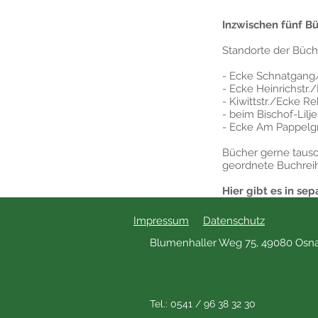
Inzwischen fünf B
Standorte der Büche
- Ecke Schnatgang/A
- Ecke Heinrichstr.
- Kiwittstr./Ecke Re
- beim Bischof-Lil
- Ecke Am Pappelg
Bücher gerne tausch
geordnete Buchrei
Hier gibt es in se
Impressum
Datenschutz
Blumenhaller Weg 75, 49080 Osn
Tel.: 0541 / 96 38 32 30