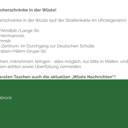
ücherschränke in der Wüste!
rschränke in der Wüste (auf der Straßenkarte im Uhrzeigersinn):
rndtstr./Lange Str.,
/Herrmannstr.,
hmstr.
je-Zentrum, im Durchgang zur Deutschen Scholle
raben/Hiärm-Grupe-Str.
en, mitnehmen, bringen - alles möglich, nur bitte in Maßen, und 
hen achten sowie Überfüllung vermeiden.
paraten Taschen auch die aktuellen „Wüste Nachrichten“!
abrück