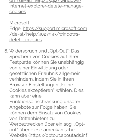
om/de-at/help/17442/windows-
internet-explorer-delete-manage-
cookies
Microsoft
Edge:
https://support.microsoft.com
/de-at/help/4027947/windows-
delete-cookies
Widerspruch und „Opt-Out“: Das
Speichern von Cookies auf Ihrer
Festplatte können Sie unabhängig
von einer Einwilligung oder
gesetzlichen Erlaubnis allgemein
verhindern, indem Sie in Ihren
Browser-Einstellungen „keine
Cookies akzeptieren“ wählen. Dies
kann aber eine
Funktionseinschränkung unserer
Angebote zur Folge haben. Sie
können dem Einsatz von Cookies
von Drittanbietern zu
Werbezwecken über ein sog. „Opt-
out“ über diese amerikanische
Website (
https://optout.aboutads.inf