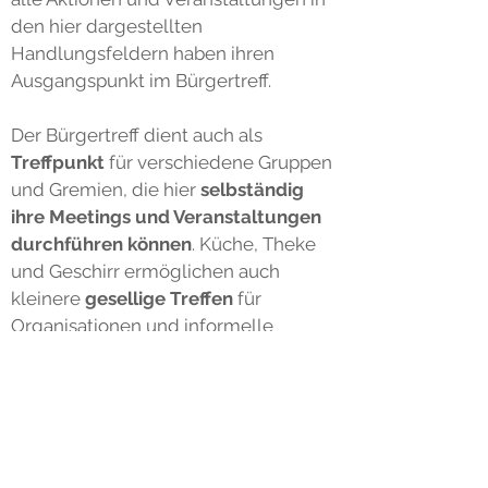
den hier dargestellten
Handlungsfeldern haben ihren
Ausgangspunkt im Bürgertreff.
Der Bürgertreff dient auch als
Treffpunkt
für verschiedene Gruppen
und Gremien, die hier
selbständig
ihre Meetings und Veranstaltungen
durchführen können
. Küche, Theke
und Geschirr ermöglichen auch
kleinere
gesellige Treffen
für
Organisationen und informelle
Gruppen. (Gegenwärtig sind Corona-
bedingt Treffen jedoch nicht möglich,
bis auf Kleingruppen / Projekte auf
Abstand. (Stand: 11/2020)
Wir arbeiten