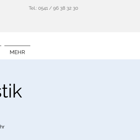
Tel.: 0541 / 96 38 32 30
MEHR
tik
hr