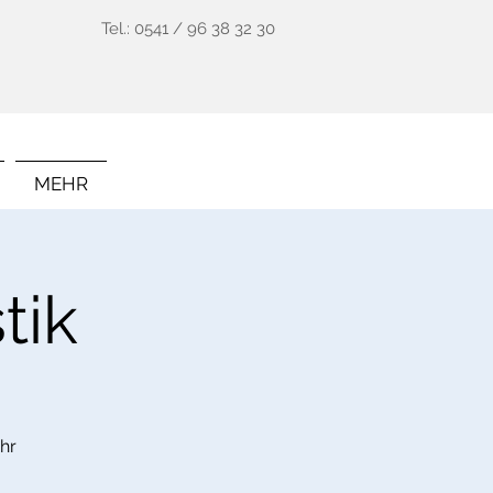
Tel.: 0541 / 96 38 32 30
MEHR
tik
hr