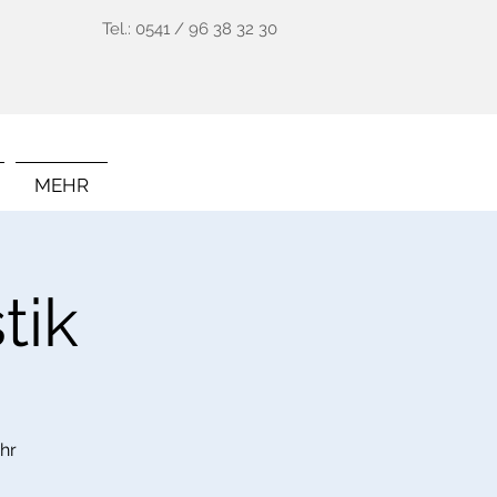
Tel.: 0541 / 96 38 32 30
MEHR
tik
hr