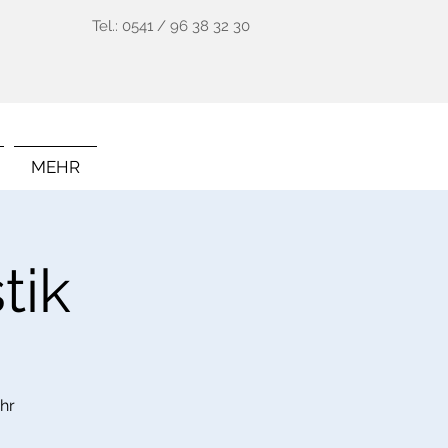
Tel.: 0541 / 96 38 32 30
MEHR
tik
hr