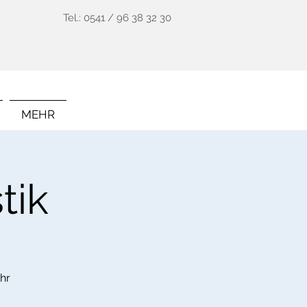
Tel.: 0541 / 96 38 32 30
MEHR
tik
hr