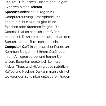
und Tat Hilfe leisten. Unsere geduldigen 
Experten bieten 
Telefon-
Sprechstunden
an für Fragen zu 
Computernutzung, Smartphone und 
Tablet etc. Nur Mut, es gibt keine 
falschen oder dummen Fragen! Die 
Coronasituation hat sich zum Glück 
entspannt. Deshalb bieten wir jetzt an den 
Sprechstunden-Terminen auch ein 
Computer-Café
 in vertraulicher Runde an. 
Kommen Sie gern mit Ihrem Gerät oder 
Ihrem Anliegen vorbei und lernen Sie 
unsere Experten persönlich kennen. 
Neben Tipps und Hilfen gibt es natürlich 
Kaffee und Kuchen. Da kann man sich viel 
lockerer den scheinbar unlösbaren Fragen 
widmen. Wenn Sie nicht geimpft oder 
genesen sind, möchten wir von Ihnen ein 
aktuelles Testergebnis sehen.
Wenn Sie also Fragen zu Computer und 
Co. haben, rufen Sie die 
Computer-