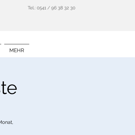
Tel.: 0541 / 96 38 32 30
MEHR
te
Monat,