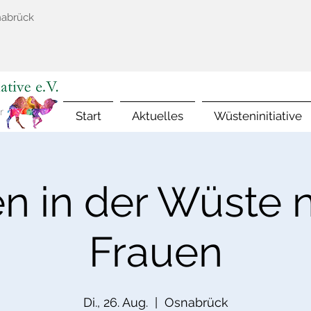
nabrück
Start
Aktuelles
Wüsteninitiative
n in der Wüste n
Frauen
Di., 26. Aug.
  |  
Osnabrück