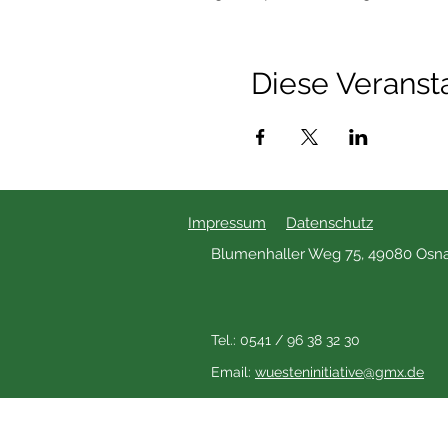
Diese Veransta
Impressum
Datenschutz
Blumenhaller Weg 75, 49080 Osn
Tel.: 0541 / 96 38 32 30
Email:
wuesteninitiative@gmx.de