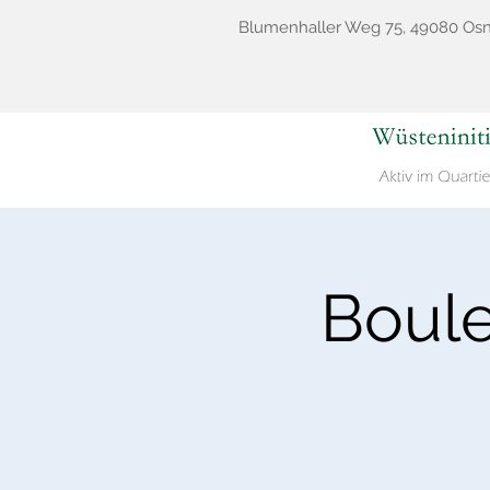
Blumenhaller Weg 75, 49080 Os
Boule