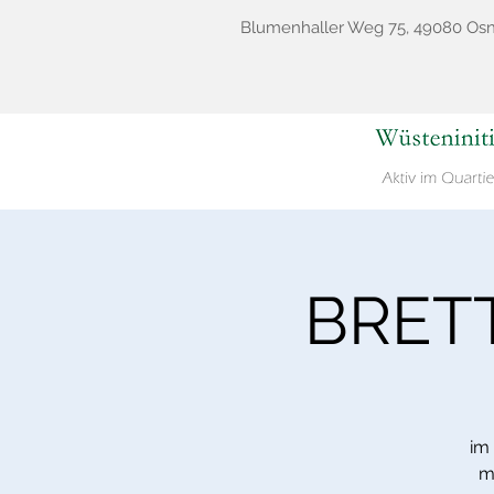
Blumenhaller Weg 75, 49080 Os
BRETT
im
m