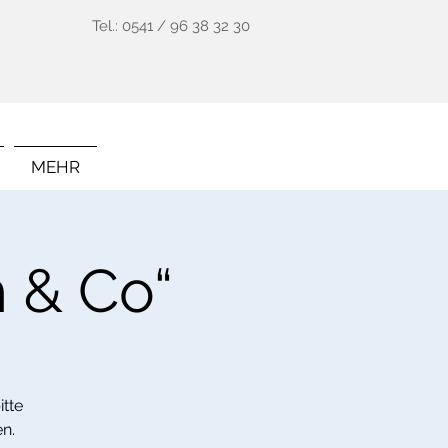
Tel.: 0541 / 96 38 32 30
MEHR
 & Co“
tte
n.