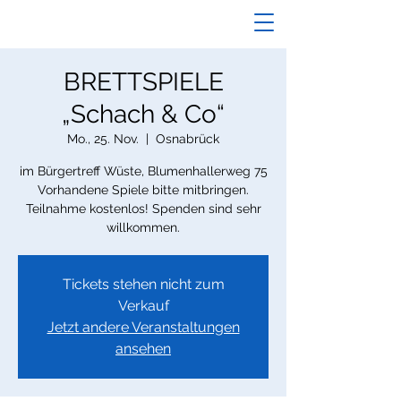
BRETTSPIELE
„Schach & Co“
Mo., 25. Nov.
  |  
Osnabrück
im Bürgertreff Wüste, Blumenhallerweg 75
Vorhandene Spiele bitte mitbringen.
Teilnahme kostenlos! Spenden sind sehr
willkommen.
Tickets stehen nicht zum
Verkauf
Jetzt andere Veranstaltungen
ansehen