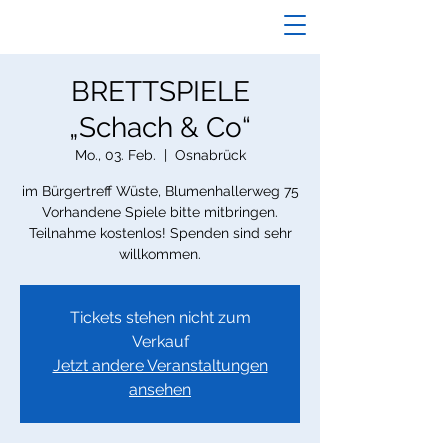
BRETTSPIELE
„Schach & Co“
Mo., 03. Feb.
  |  
Osnabrück
im Bürgertreff Wüste, Blumenhallerweg 75
Vorhandene Spiele bitte mitbringen.
Teilnahme kostenlos! Spenden sind sehr
willkommen.
Tickets stehen nicht zum
Verkauf
Jetzt andere Veranstaltungen
ansehen