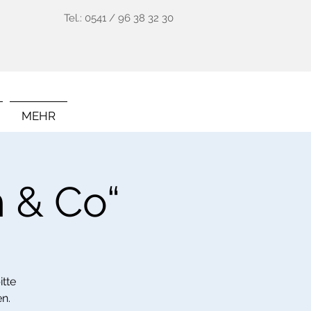
Tel.: 0541 / 96 38 32 30
MEHR
 & Co“
tte
n.