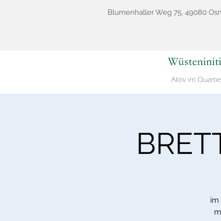
Blumenhaller Weg 75, 49080 Os
BRETT
im
m