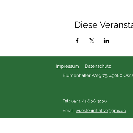
Diese Veransta
Impressum
Datenschutz
Blumenhaller Weg 75, 49080 Osn
Tel.: 0541 / 96 38 32 30
Email:
wuesteninitiative@gmx.de