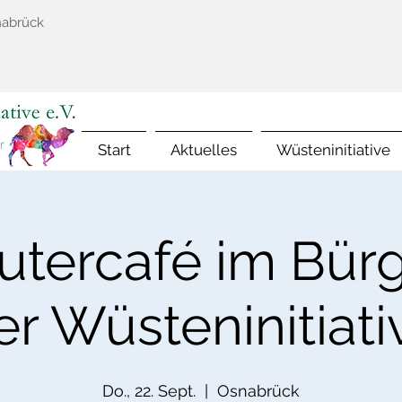
nabrück
Start
Aktuelles
Wüsteninitiative
tercafé im Bürge
er Wüsteninitiati
Do., 22. Sept.
  |  
Osnabrück