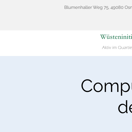
Blumenhaller Weg 75, 49080 Os
Compu
d