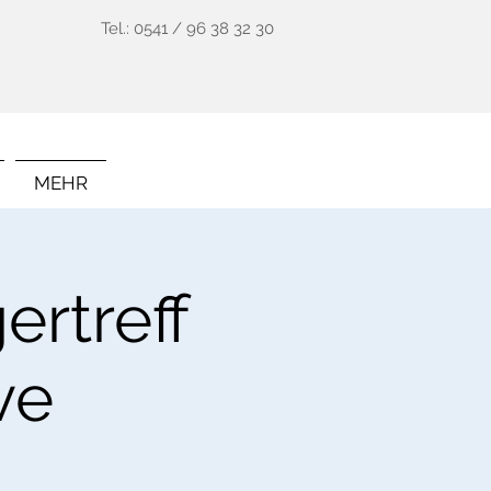
Tel.: 0541 / 96 38 32 30
MEHR
rtreff
ve