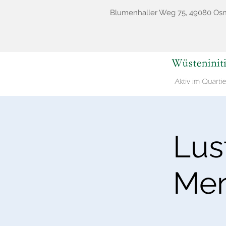
Blumenhaller Weg 75, 49080 Os
Lus
Men