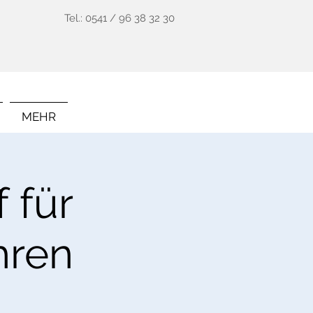
Tel.: 0541 / 96 38 32 30
MEHR
 für
hren