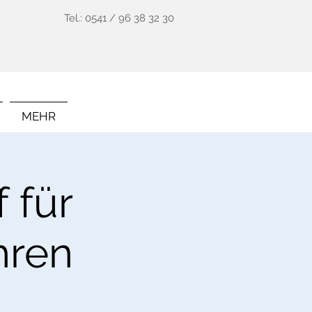
Tel.: 0541 / 96 38 32 30
MEHR
 für
hren