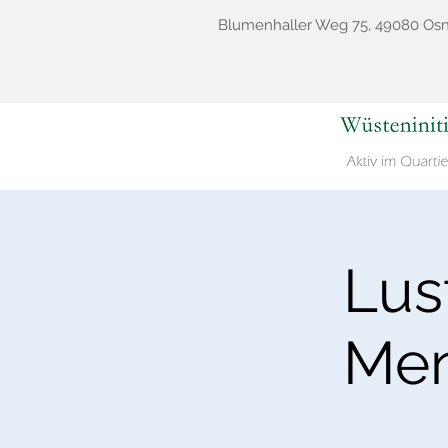
Blumenhaller Weg 75, 49080 Os
Lus
Men