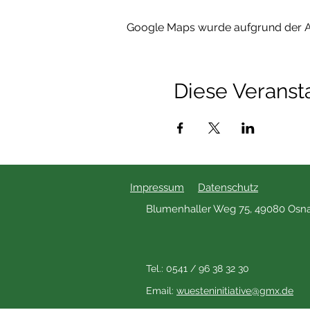
Google Maps wurde aufgrund der Ana
Diese Veransta
Impressum
Datenschutz
Blumenhaller Weg 75, 49080 Osn
Tel.: 0541 / 96 38 32 30
Email:
wuesteninitiative@gmx.de