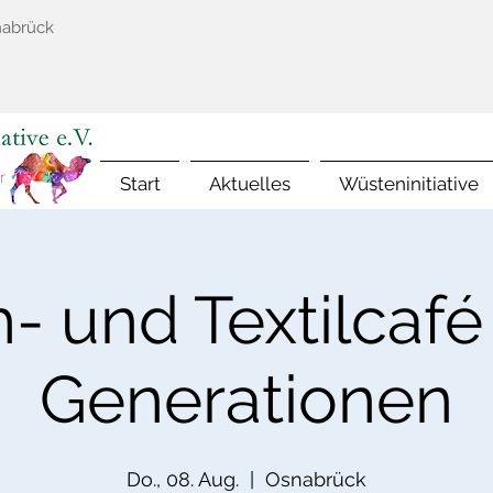
nabrück
Start
Aktuelles
Wüsteninitiative
- und Textilcafé
Generationen
Do., 08. Aug.
  |  
Osnabrück