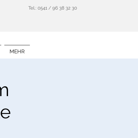
Tel.: 0541 / 96 38 32 30
MEHR
im
te