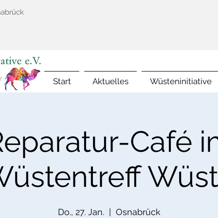
nabrück
Start
Aktuelles
Wüsteninitiative
eparatur-Café 
üstentreff Wüs
Do., 27. Jan.
  |  
Osnabrück