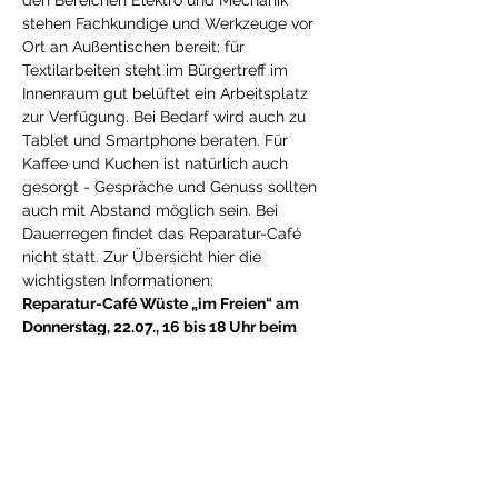
den Bereichen Elektro und Mechanik 
stehen Fachkundige und Werkzeuge vor 
Ort an Außentischen bereit; für 
Textilarbeiten steht im Bürgertreff im 
Innenraum gut belüftet ein Arbeitsplatz 
zur Verfügung. Bei Bedarf wird auch zu 
Tablet und Smartphone beraten. Für 
Kaffee und Kuchen ist natürlich auch 
gesorgt - Gespräche und Genuss sollten 
auch mit Abstand möglich sein. Bei 
Dauerregen findet das Reparatur-Café 
nicht statt. Zur Übersicht hier die 
wichtigsten Informationen:
Reparatur-Café Wüste „im Freien“ am 
Donnerstag, 22.07., 16 bis 18 Uhr beim 
Bürgertreff Wüste , Blumenhaller Weg 75. 
Anmeldung bitte frühzeitig auf 
Anrufbeantworter unter 0541-96 38 32 30 
oder per E-Mail an 
wuesteninitiative@gmx.de
 , jeweils mit 
Name, Adresse, Telefon, E-Mail-Adresse 
und Reparaturwunsch. Sie werden dann 