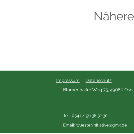
Nähere 
Impressum
Datenschutz
Blumenhaller Weg 75, 49080 Osn
Tel.: 0541 / 96 38 32 30
Email:
wuesteninitiative@gmx.de