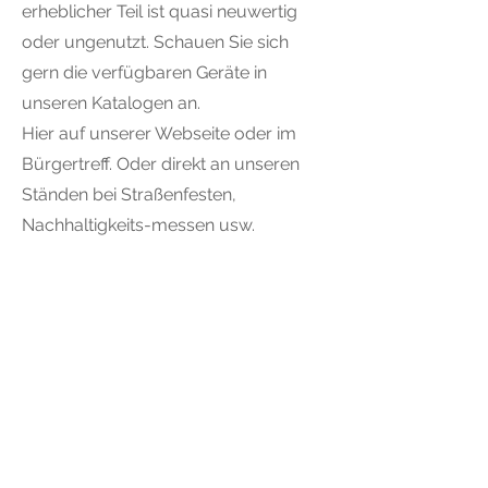
erheblicher Teil ist quasi neuwertig
oder ungenutzt. Schauen Sie sich
gern die verfügbaren Geräte in
unseren Katalogen an.
Hier auf unserer Webseite oder im
Bürgertreff. Oder direkt an unseren
Ständen bei Straßenfesten,
Nachhaltigkeits-messen usw.
Dort und zu den Terminen von
Computer-Café und Reparatur-Café
(1. Do. und 3. Do.) werden die Geräte
gegen eine angemessene Spende für
eine „Zweite Chance“ weitergegeben.
Wir freuen uns auf Ihren und unseren